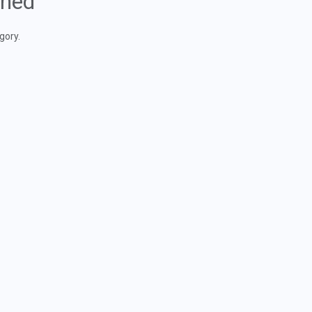
ined
gory.