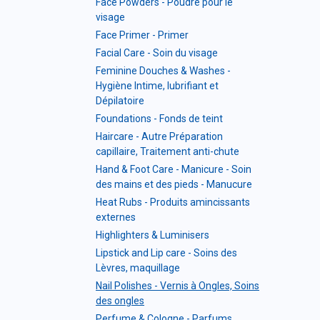
Face Powders - Poudre pour le
visage
Face Primer - Primer
Facial Care - Soin du visage
Feminine Douches & Washes -
Hygiène Intime, lubrifiant et
Dépilatoire
Foundations - Fonds de teint
Haircare - Autre Préparation
capillaire, Traitement anti-chute
Hand & Foot Care - Manicure - Soin
des mains et des pieds - Manucure
Heat Rubs - Produits amincissants
externes
Highlighters & Luminisers
Lipstick and Lip care - Soins des
Lèvres, maquillage
Nail Polishes - Vernis à Ongles, Soins
des ongles
Perfume & Cologne - Parfums