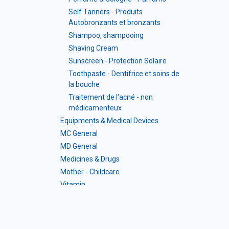
Self Tanners - Produits
Autobronzants et bronzants
Shampoo, shampooing
Shaving Cream
Sunscreen - Protection Solaire
Toothpaste - Dentifrice et soins de
la bouche
Traitement de l'acné - non
médicamenteux
Equipments & Medical Devices
MC General
MD General
Medicines & Drugs
Mother - Childcare
Vitamin
Mineral
Vitamin & Mineral Complex
Probiotic