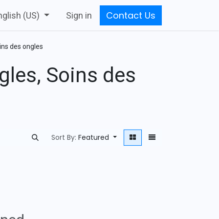
Contact Us
nglish (US)
Sign in
oins des ongles
ngles, Soins des
Sort By:
Featured