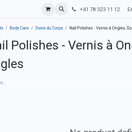
g
Help
Plan
Contact us
+41 78 323 11 12
E
ts
Body Care
Soins du Corps
Nail Polishes - Vernis à Ongles, S
il Polishes - Vernis à O
gles