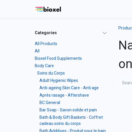
Skip to Content
Home
Shop
Blo
Produc
Categories
Na
All Products
All
Bioxel Food Supplements
on
Body Care
Soins du Corps
Adult Hygienic Wipes
Anti-ageing Skin Care - Anti age
Après rasage - Aftershave
BC General
Bar Soap - Savon solide et pain
Bath & Body Gift Baskets - Coffret
cadeau soins du corps
Bath Additives - Produit pour le bain