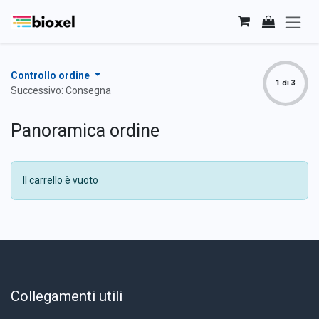
Passa al contenuto
Controllo ordine
1 di 3
Successivo: Consegna
Panoramica ordine
Il carrello è vuoto
Collegamenti utili