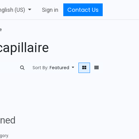
Contact Us
nglish (US)
Sign in
e
apillaire
Sort By:
Featured
ined
gory.