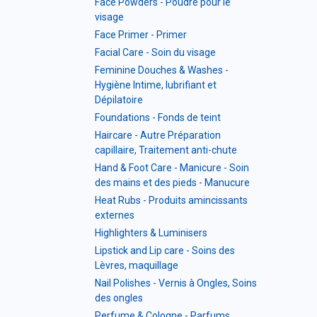
Face Powders - Poudre pour le
visage
Face Primer - Primer
Facial Care - Soin du visage
Feminine Douches & Washes -
Hygiène Intime, lubrifiant et
Dépilatoire
Foundations - Fonds de teint
Haircare - Autre Préparation
capillaire, Traitement anti-chute
Hand & Foot Care - Manicure - Soin
des mains et des pieds - Manucure
Heat Rubs - Produits amincissants
externes
Highlighters & Luminisers
Lipstick and Lip care - Soins des
Lèvres, maquillage
Nail Polishes - Vernis à Ongles, Soins
des ongles
Perfume & Cologne - Parfums