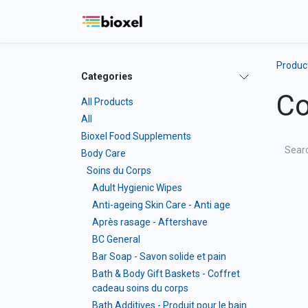
Skip to Content
Home
Shop
Blo
Produc
Categories
Co
All Products
All
Bioxel Food Supplements
Body Care
Soins du Corps
Adult Hygienic Wipes
Anti-ageing Skin Care - Anti age
Après rasage - Aftershave
BC General
Bar Soap - Savon solide et pain
Bath & Body Gift Baskets - Coffret
cadeau soins du corps
Bath Additives - Produit pour le bain