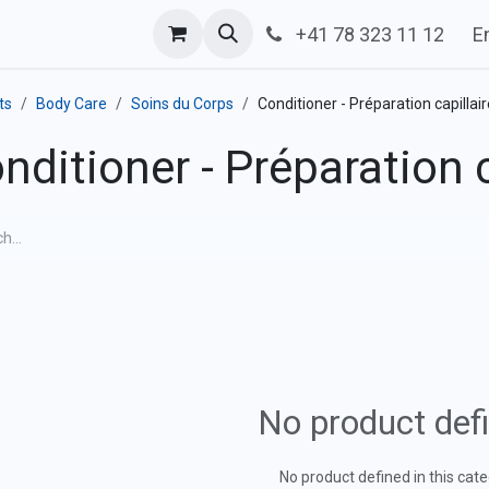
g
Help
Plan
Contact us
+41 78 323 11 12
E
ts
Body Care
Soins du Corps
Conditioner - Préparation capillair
nditioner - Préparation c
No product def
No product defined in this cate