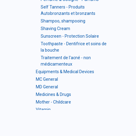
Self Tanners - Produits
Autobronzants et bronzants
Shampoo, shampooing
Shaving Cream
Sunscreen - Protection Solaire
Toothpaste - Dentifrice et soins de
la bouche
Traitement de l'acné - non
médicamenteux
Equipments & Medical Devices
MC General
MD General
Medicines & Drugs
Mother - Childcare
Vitamin
Mineral
Vitamin & Mineral Complex
Probiotic